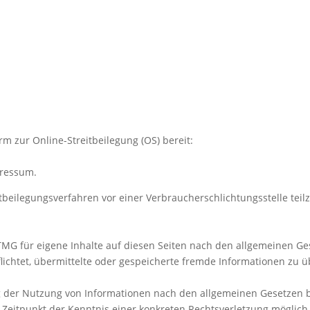
rm zur Online-Streitbeilegung (OS) bereit:
pressum.
reitbeilegungsverfahren vor einer Verbraucherschlichtungsstelle te
TMG für eigene Inhalte auf diesen Seiten nach den allgemeinen Ge
rpflichtet, übermittelte oder gespeicherte fremde Informationen z
.
g der Nutzung von Informationen nach den allgemeinen Gesetzen b
m Zeitpunkt der Kenntnis einer konkreten Rechtsverletzung mögli